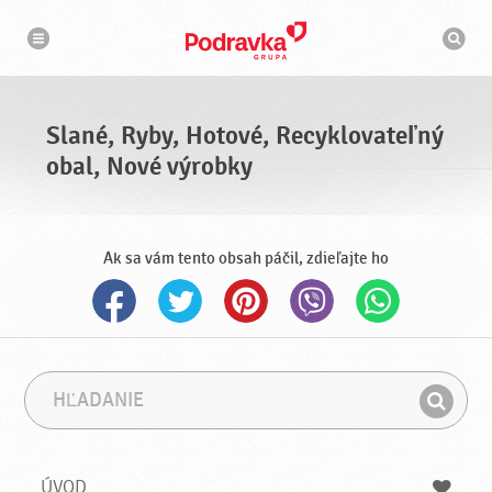
N
V
a
y
v
h
i
g
ľ
á
a
c
d
i
á
a
Slané, Ryby, Hotové, Recyklovateľný
v
a
obal, Nové výrobky
č
Ak sa vám tento obsah páčil, zdieľajte ho
H
F
ľ
r
H
a
á
ľ
d
z
a
a
a
ÚVOD