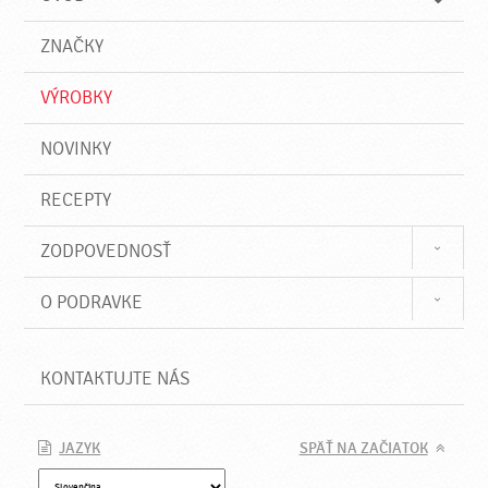
n
d
i
a
e
ZNAČKY
ť
VÝROBKY
NOVINKY
RECEPTY
ZODPOVEDNOSŤ
O PODRAVKE
KONTAKTUJTE NÁS
JAZYK
SPÄŤ NA ZAČIATOK