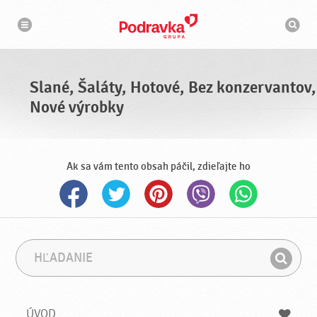
N
V
a
y
v
h
i
g
ľ
á
a
c
d
i
á
a
Slané, Šaláty, Hotové, Bez konzervantov,
v
a
Nové výrobky
č
Ak sa vám tento obsah páčil, zdieľajte ho
H
F
ľ
r
H
a
á
ľ
d
z
a
a
a
ÚVOD