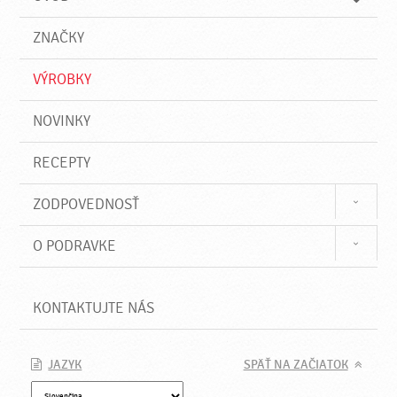
n
d
i
a
e
ZNAČKY
ť
VÝROBKY
NOVINKY
RECEPTY
ZODPOVEDNOSŤ
O PODRAVKE
KONTAKTUJTE NÁS
JAZYK
SPÄŤ NA ZAČIATOK