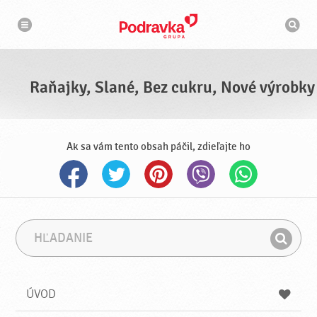
N
V
a
y
v
h
i
g
ľ
á
a
c
d
i
á
a
Raňajky, Slané, Bez cukru, Nové výrobky
v
a
č
Ak sa vám tento obsah páčil, zdieľajte ho
H
F
ľ
r
H
a
á
ľ
d
z
a
a
a
ÚVOD
n
d
i