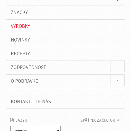
n
d
i
a
e
ZNAČKY
ť
VÝROBKY
NOVINKY
RECEPTY
ZODPOVEDNOSŤ
O PODRAVKE
KONTAKTUJTE NÁS
JAZYK
SPÄŤ NA ZAČIATOK