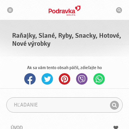
N
V
a
y
v
h
i
g
ľ
á
a
c
d
i
á
a
Raňajky, Slané, Ryby, Snacky, Hotové,
v
a
Nové výrobky
č
Ak sa vám tento obsah páčil, zdieľajte ho
H
F
ľ
r
H
a
á
ľ
d
z
a
a
a
ÚVOD