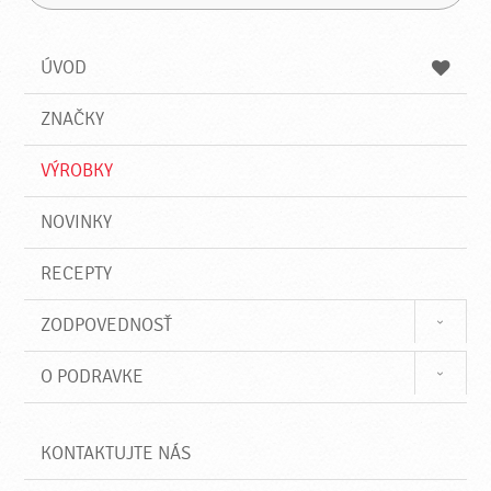
H
a
á
ľ
d
z
a
a
a
ÚVOD
n
d
i
a
e
ZNAČKY
ť
VÝROBKY
NOVINKY
RECEPTY
ZODPOVEDNOSŤ
O PODRAVKE
KONTAKTUJTE NÁS