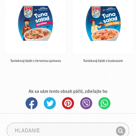
Tuniakový šalát s červenou quinoou
Tuniakový šalát s kuskusom
Ak sa vám tento obsah páčil, zdieľajte ho
H
F
ľ
r