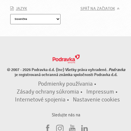
JAZYK
SPÄŤ NA ZAČIATOK
© 2007 - 2026 Podravka d.d. (Inc) Všetky práva vyhradené.
Podravka
je registrovaná ochranná známka spoločnosti Podravka d.d.
Podmienky používania
•
Zásady ochrany súkromia
•
Impressum
•
Internetové spojenia
•
Nastavenie cookies
Sledujte nás na
F
I
Y
L