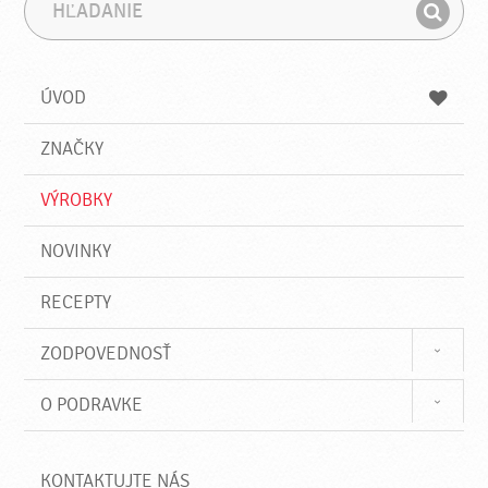
H
F
ľ
r
H
a
á
ľ
d
z
a
a
a
ÚVOD
n
d
i
a
e
ZNAČKY
ť
VÝROBKY
NOVINKY
RECEPTY
ZODPOVEDNOSŤ
O PODRAVKE
KONTAKTUJTE NÁS