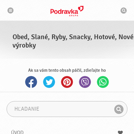
N
V
a
y
v
h
i
g
ľ
á
a
c
d
i
á
a
Obed, Slané, Ryby, Snacky, Hotové, Nové
v
a
výrobky
č
Ak sa vám tento obsah páčil, zdieľajte ho
H
F
ľ
r
H
a
á
ľ
d
z
a
a
a
ÚVOD