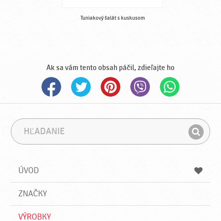
Tuniakový šalát s kuskusom
Ak sa vám tento obsah páčil, zdieľajte ho
H
F
ľ
r
H
a
á
ľ
d
z
a
a
a
ÚVOD
n
d
i
a
e
ZNAČKY
ť
VÝROBKY