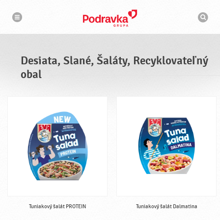
N
V
a
y
v
h
i
g
ľ
á
a
c
d
i
á
a
Desiata, Slané, Šaláty, Recyklovateľný
v
a
obal
č
Tuniakový šalát PROTEIN
Tuniakový šalát Dalmatina