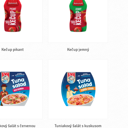
Kečup pikant
Kečup jemný
kový šalát s červenou
Tuniakový šalát s kuskusom