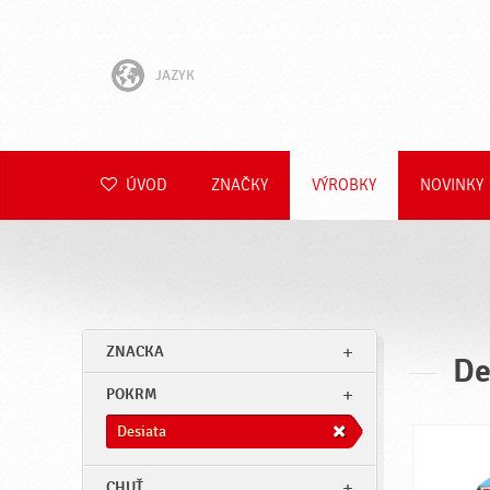
JAZYK
English
Hrvatski
ÚVOD
ZNAČKY
VÝROBKY
NOVINKY
Slovenščina
Čeština
Polski
ZNACKA
De
Română
POKRM
Deutsch
Desiata
CHUŤ