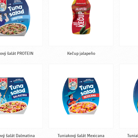
ový šalát PROTEIN
Kečup jalapeño
vý šalát Dalmatina
Tuniakový šalát Mexicana
Tunia