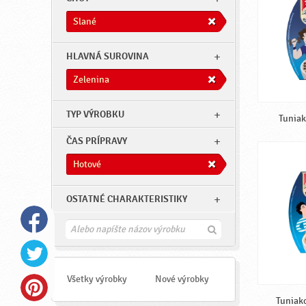
Slané
HLAVNÁ SUROVINA
Zelenina
TYP VÝROBKU
Tuniak
ČAS PRÍPRAVY
Hotové
OSTATNÉ CHARAKTERISTIKY
H
ľ
a
d
a
Všetky výrobky
Nové výrobky
ť
Tuniako