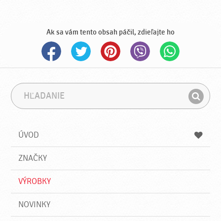
Ak sa vám tento obsah páčil, zdieľajte ho
H
F
ľ
r
H
a
á
ľ
d
z
a
a
a
ÚVOD
n
d
i
a
e
ZNAČKY
ť
VÝROBKY
NOVINKY