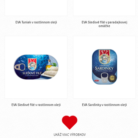
EVA Tuniak v rastlinnom oleji
EVA Sleďové filé v paradajkovej
omáčke
EVA Sleďové filé v rastlinnom oleji
EVA Sardinky v rastlinnom oleji
UKÁŽ VIAC VÝROBKOV