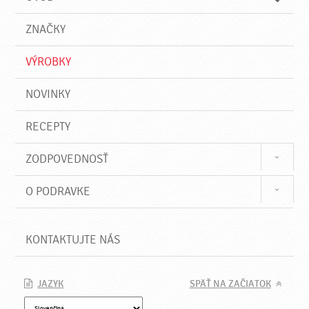
n
d
i
a
e
ZNAČKY
ť
VÝROBKY
NOVINKY
RECEPTY
ZODPOVEDNOSŤ
O PODRAVKE
KONTAKTUJTE NÁS
JAZYK
SPÄŤ NA ZAČIATOK