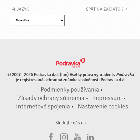
JAZYK
SPÄŤ NA ZAČIATOK
© 2007 - 2026 Podravka d.d. (Inc) Všetky práva vyhradené.
Podravka
je registrovaná ochranná známka spoločnosti Podravka d.d.
Podmienky používania
•
Zásady ochrany súkromia
•
Impressum
•
Internetové spojenia
•
Nastavenie cookies
Sledujte nás na
F
I
Y
L