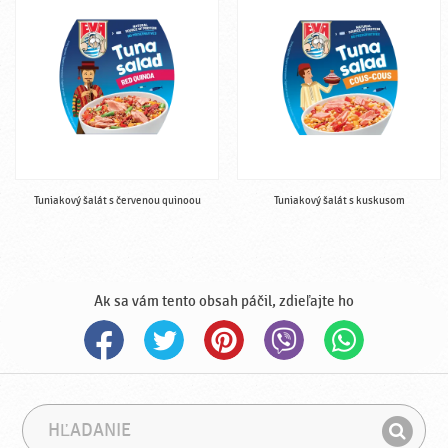
Tuniakový šalát s červenou quinoou
Tuniakový šalát s kuskusom
Ak sa vám tento obsah páčil, zdieľajte ho
H
F
ľ
r