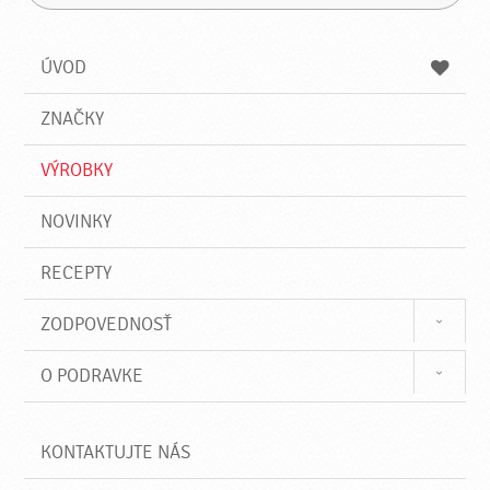
H
a
á
ľ
d
z
a
a
a
ÚVOD
n
d
i
a
e
ZNAČKY
ť
VÝROBKY
NOVINKY
RECEPTY
ZODPOVEDNOSŤ
O PODRAVKE
KONTAKTUJTE NÁS