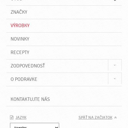
n
d
i
a
e
ZNAČKY
ť
VÝROBKY
NOVINKY
RECEPTY
ZODPOVEDNOSŤ
O PODRAVKE
KONTAKTUJTE NÁS
JAZYK
SPÄŤ NA ZAČIATOK