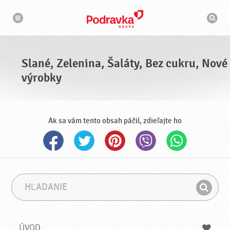
N
V
a
y
v
h
i
g
ľ
á
a
c
d
i
á
a
Slané, Zelenina, Šaláty, Bez cukru, Nové
v
a
výrobky
č
Ak sa vám tento obsah páčil, zdieľajte ho
H
F
ľ
r
H
a
á
ľ
d
z
a
a
a
ÚVOD