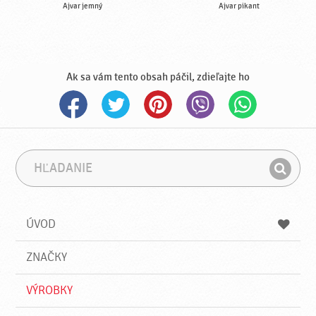
Ajvar jemný
Ajvar pikant
Ak sa vám tento obsah páčil, zdieľajte ho
H
F
ľ
r
H
a
á
ľ
d
z
a
a
a
ÚVOD
n
d
i
a
e
ZNAČKY
ť
VÝROBKY