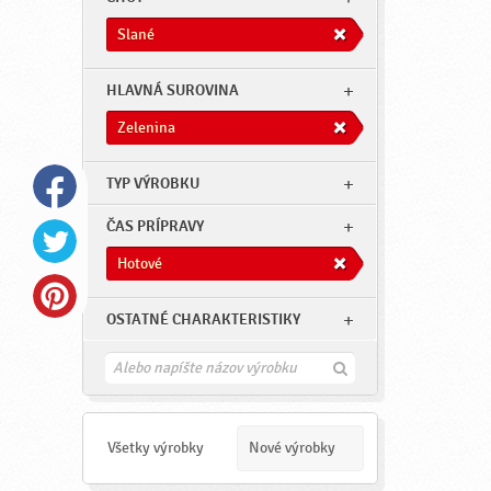
Slané
HLAVNÁ SUROVINA
Zelenina
TYP VÝROBKU
ČAS PRÍPRAVY
Hotové
OSTATNÉ CHARAKTERISTIKY
H
ľ
a
d
a
Všetky výrobky
Nové výrobky
ť