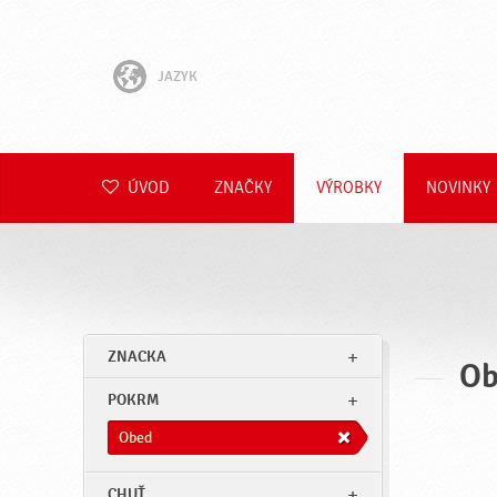
JAZYK
English
Hrvatski
ÚVOD
ZNAČKY
VÝROBKY
NOVINKY
Slovenščina
Čeština
Polski
ZNACKA
Ob
Română
POKRM
Deutsch
Obed
CHUŤ