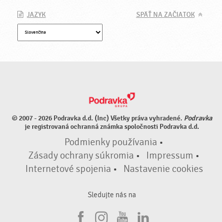
JAZYK
SPÄŤ NA ZAČIATOK
© 2007 - 2026 Podravka d.d. (Inc) Všetky práva vyhradené.
Podravka
je registrovaná ochranná známka spoločnosti Podravka d.d.
Podmienky používania
•
Zásady ochrany súkromia
•
Impressum
•
Internetové spojenia
•
Nastavenie cookies
Sledujte nás na
F
I
Y
L