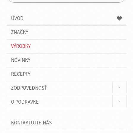
H
a
á
ľ
d
z
a
a
a
ÚVOD
n
d
i
a
e
ZNAČKY
ť
VÝROBKY
NOVINKY
RECEPTY
ZODPOVEDNOSŤ
O PODRAVKE
KONTAKTUJTE NÁS