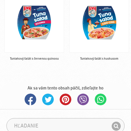
Tuniakový šalát s červenou quinoou
Tuniakový šalát s kuskusom
Ak sa vám tento obsah páčil, zdieľajte ho
H
F
ľ
r