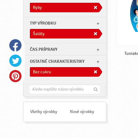
Ryby
TYP VÝROBKU
Šaláty
ČAS PRÍPRAVY
Tuniako
OSTATNÉ CHARAKTERISTIKY
Bez cukru
H
ľ
a
d
a
Všetky výrobky
Nové výrobky
ť