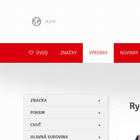
JAZYK
English
Hrvatski
ÚVOD
ZNAČKY
VÝROBKY
NOVINKY
Slovenščina
Čeština
Polski
ZNACKA
Ry
Română
POKRM
Deutsch
CHUŤ
HLAVNÁ SUROVINA