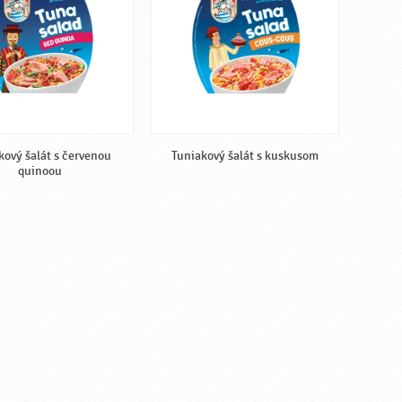
kový šalát s červenou
Tuniakový šalát s kuskusom
quinoou