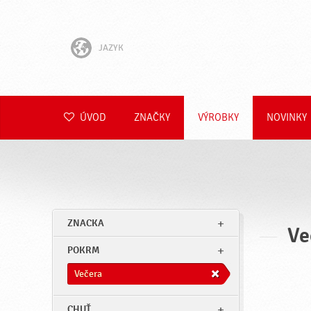
JAZYK
English
Hrvatski
ÚVOD
ZNAČKY
VÝROBKY
NOVINKY
Slovenščina
Čeština
Polski
ZNACKA
Ve
Română
POKRM
Deutsch
Večera
CHUŤ