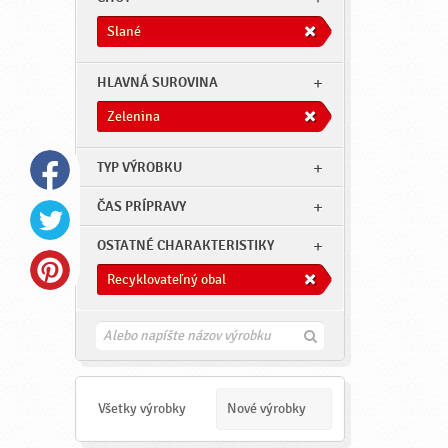
Slané
HLAVNÁ SUROVINA
Zelenina
TYP VÝROBKU
ČAS PRÍPRAVY
OSTATNÉ CHARAKTERISTIKY
Recyklovateľný obal
H
ľ
a
d
a
Všetky výrobky
Nové výrobky
ť