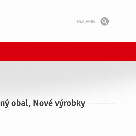
Hľadanie
Fráza
Hľadať
ľný obal, Nové výrobky