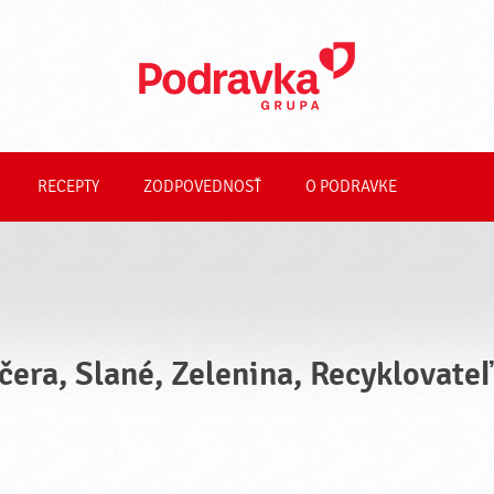
RECEPTY
ZODPOVEDNOSŤ
O PODRAVKE
čera, Slané, Zelenina, Recyklovate