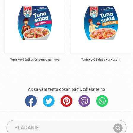
Tuniakový šalát s červenou quinoou
Tuniakový šalát s kuskusom
Ak sa vám tento obsah páčil, zdieľajte ho
H
F
ľ
r