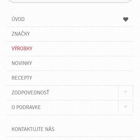
H
a
á
ľ
d
z
a
a
a
ÚVOD
n
d
i
a
e
ZNAČKY
ť
VÝROBKY
NOVINKY
RECEPTY
ZODPOVEDNOSŤ
O PODRAVKE
KONTAKTUJTE NÁS