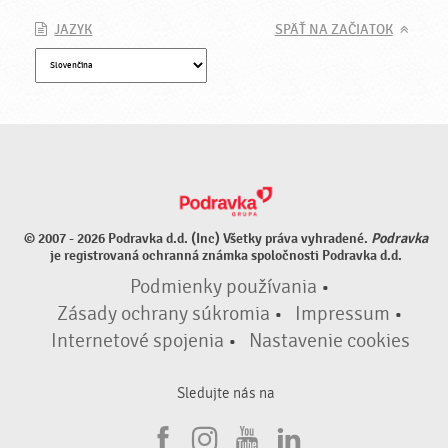
JAZYK
SPÄŤ NA ZAČIATOK
© 2007 - 2026 Podravka d.d. (Inc) Všetky práva vyhradené.
Podravka
je registrovaná ochranná známka spoločnosti Podravka d.d.
Podmienky používania
•
Zásady ochrany súkromia
•
Impressum
•
Internetové spojenia
•
Nastavenie cookies
Sledujte nás na
F
I
Y
L