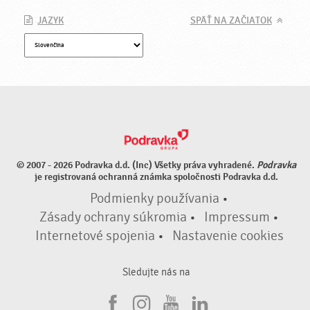
JAZYK
SPÄŤ NA ZAČIATOK
© 2007 - 2026 Podravka d.d. (Inc) Všetky práva vyhradené.
Podravka
je registrovaná ochranná známka spoločnosti Podravka d.d.
Podmienky používania
•
Zásady ochrany súkromia
•
Impressum
•
Internetové spojenia
•
Nastavenie cookies
Sledujte nás na
F
I
Y
L