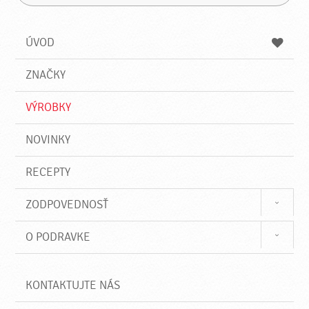
H
a
á
ľ
d
z
a
a
a
ÚVOD
n
d
i
a
e
ZNAČKY
ť
VÝROBKY
NOVINKY
RECEPTY
ZODPOVEDNOSŤ
O PODRAVKE
KONTAKTUJTE NÁS