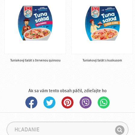
Tuniakový šalát s červenou quinoou
Tuniakový šalát s kuskusom
Ak sa vám tento obsah páčil, zdieľajte ho
H
F
ľ
r