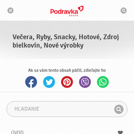
N
V
a
y
v
h
i
g
ľ
á
a
c
d
i
á
a
Večera, Ryby, Snacky, Hotové, Zdroj
v
a
bielkovín, Nové výrobky
č
Ak sa vám tento obsah páčil, zdieľajte ho
H
F
ľ
r
H
a
á
ľ
d
z
a
a
a
ÚVOD