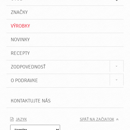
n
d
i
a
e
ZNAČKY
ť
VÝROBKY
NOVINKY
RECEPTY
ZODPOVEDNOSŤ
O PODRAVKE
KONTAKTUJTE NÁS
JAZYK
SPÄŤ NA ZAČIATOK