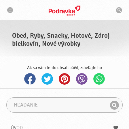
N
V
a
y
v
h
i
g
ľ
á
a
c
d
i
á
a
Obed, Ryby, Snacky, Hotové, Zdroj
v
a
bielkovín, Nové výrobky
č
Ak sa vám tento obsah páčil, zdieľajte ho
H
F
ľ
r
H
a
á
ľ
d
z
a
a
a
ÚVOD