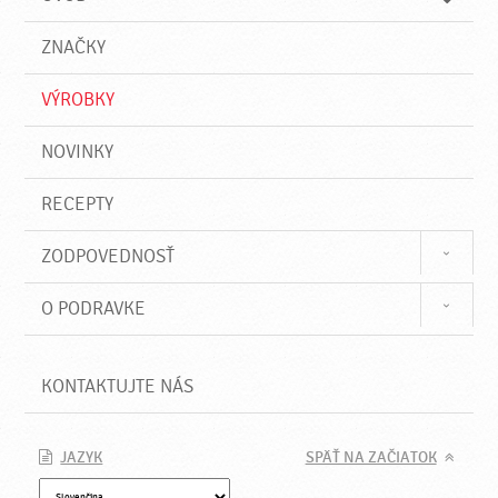
n
d
i
a
e
ZNAČKY
ť
VÝROBKY
NOVINKY
RECEPTY
ZODPOVEDNOSŤ
O PODRAVKE
KONTAKTUJTE NÁS
JAZYK
SPÄŤ NA ZAČIATOK