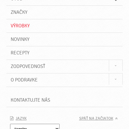
n
d
i
a
e
ZNAČKY
ť
VÝROBKY
NOVINKY
RECEPTY
ZODPOVEDNOSŤ
O PODRAVKE
KONTAKTUJTE NÁS
JAZYK
SPÄŤ NA ZAČIATOK