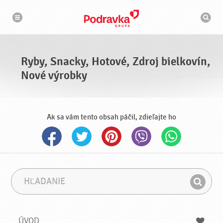
N
V
a
y
v
h
i
g
ľ
á
a
c
d
i
á
a
Ryby, Snacky, Hotové, Zdroj bielkovín,
v
a
Nové výrobky
č
Ak sa vám tento obsah páčil, zdieľajte ho
H
F
ľ
r
H
a
á
ľ
d
z
a
a
a
ÚVOD