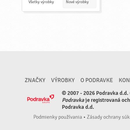
a
Všetky výrobky
Nové výrobky
ť
ZNAČKY
VÝROBKY
O PODRAVKE
KON
© 2007 - 2026 Podravka d.d. 
Podravka
je registrovaná oc
Podravka d.d.
Podmienky používania
•
Zásady ochrany súk