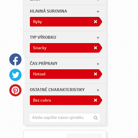
HLAVNÁ SUROVINA
Ryby
TYP VÝROBKU
Snacky
ČAS PRÍPRAVY
Hotové
OSTATNÉ CHARAKTERISTIKY
Bez cukru
H
ľ
a
d