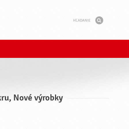
Hľadanie
Fráza
Hľadať
kru, Nové výrobky