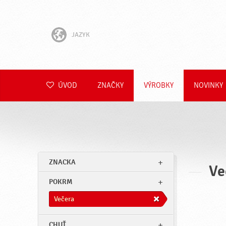
JAZYK
English
Hrvatski
ÚVOD
ZNAČKY
VÝROBKY
NOVINKY
Slovenščina
Čeština
Polski
ZNACKA
Ve
Română
POKRM
Deutsch
Večera
CHUŤ