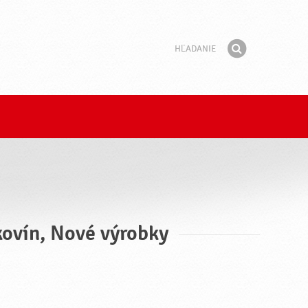
Hľadanie
Fráza
Hľadať
kovín, Nové výrobky