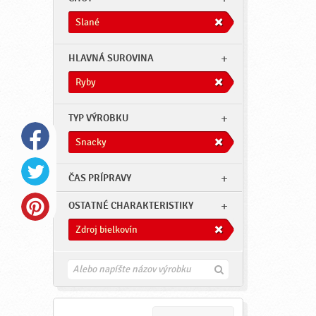
Slané
HLAVNÁ SUROVINA
Ryby
TYP VÝROBKU
Snacky
ČAS PRÍPRAVY
OSTATNÉ CHARAKTERISTIKY
Zdroj bielkovín
H
ľ
a
d