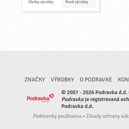
a
Všetky výrobky
Nové výrobky
ť
ZNAČKY
VÝROBKY
O PODRAVKE
KON
© 2007 - 2026 Podravka d.d. 
Podravka
je registrovaná oc
Podravka d.d.
Podmienky používania
•
Zásady ochrany súk