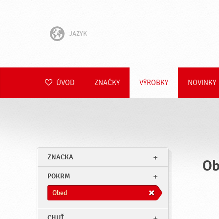
JAZYK
English
Hrvatski
ÚVOD
ZNAČKY
VÝROBKY
NOVINKY
Slovenščina
Čeština
Polski
ZNACKA
Ob
Română
POKRM
Deutsch
Obed
CHUŤ