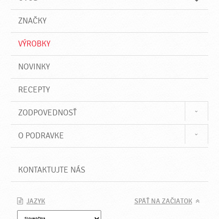
n
d
i
a
e
ZNAČKY
ť
VÝROBKY
NOVINKY
RECEPTY
ZODPOVEDNOSŤ
O PODRAVKE
KONTAKTUJTE NÁS
JAZYK
SPÄŤ NA ZAČIATOK