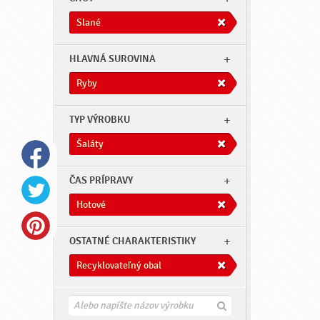
Slané
HLAVNÁ SUROVINA
Ryby
TYP VÝROBKU
Šaláty
ČAS PRÍPRAVY
Hotové
OSTATNÉ CHARAKTERISTIKY
Recyklovateľný obal
H
ľ