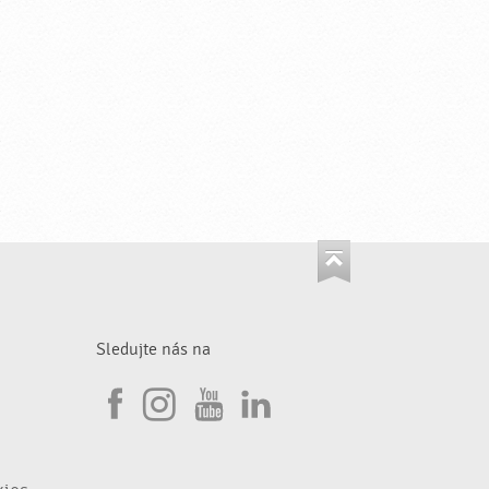
Sledujte nás na
I
F
n
Y
L