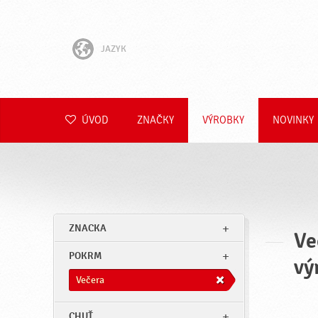
JAZYK
English
Hrvatski
ÚVOD
ZNAČKY
VÝROBKY
NOVINKY
Slovenščina
Čeština
Polski
ZNACKA
Ve
Română
POKRM
vý
Deutsch
Večera
CHUŤ