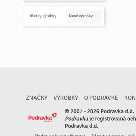
a
d
a
Všetky výrobky
Nové výrobky
ť
ZNAČKY
VÝROBKY
O PODRAVKE
KON
© 2007 - 2026 Podravka d.d. 
Podravka
je registrovaná oc
Podravka d.d.