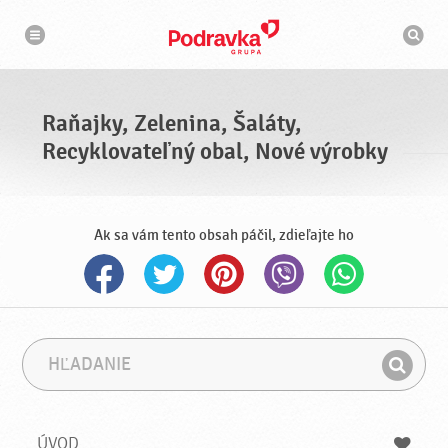
N
V
a
y
v
h
i
g
ľ
á
a
c
d
i
á
a
Raňajky, Zelenina, Šaláty,
v
a
Recyklovateľný obal, Nové výrobky
č
Ak sa vám tento obsah páčil, zdieľajte ho
H
F
ľ
r
H
a
á
ľ
d
z
a
a
a
ÚVOD