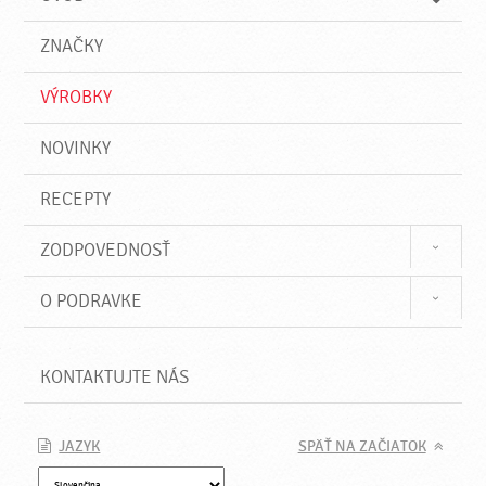
n
d
i
a
e
ZNAČKY
ť
VÝROBKY
NOVINKY
RECEPTY
ZODPOVEDNOSŤ
O PODRAVKE
KONTAKTUJTE NÁS
JAZYK
SPÄŤ NA ZAČIATOK