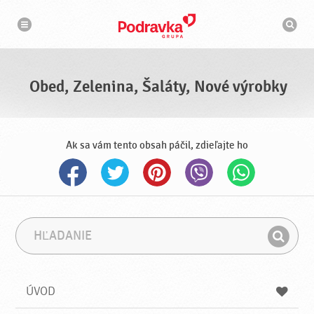
N
V
a
y
v
h
i
g
ľ
á
a
c
d
i
á
a
Obed, Zelenina, Šaláty, Nové výrobky
v
a
č
Ak sa vám tento obsah páčil, zdieľajte ho
H
F
ľ
r
H
a
á
ľ
d
z
a
a
a
ÚVOD
n
d
i