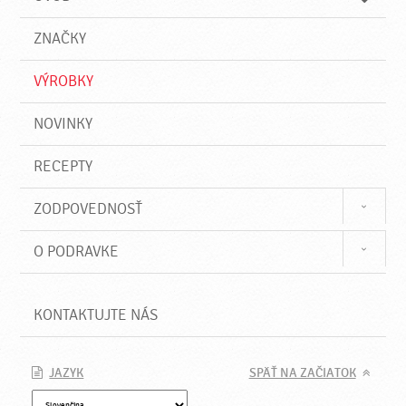
n
d
i
a
e
ZNAČKY
ť
VÝROBKY
NOVINKY
RECEPTY
ZODPOVEDNOSŤ
O PODRAVKE
KONTAKTUJTE NÁS
JAZYK
SPÄŤ NA ZAČIATOK