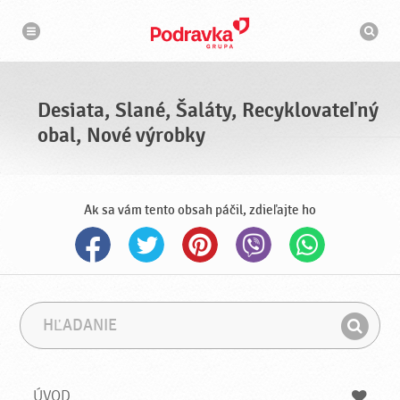
N
V
a
y
v
h
i
g
ľ
á
a
c
d
i
á
a
Desiata, Slané, Šaláty, Recyklovateľný
v
a
obal, Nové výrobky
č
Ak sa vám tento obsah páčil, zdieľajte ho
H
F
ľ
r
H
a
á
ľ
d
z
a
a
a
ÚVOD