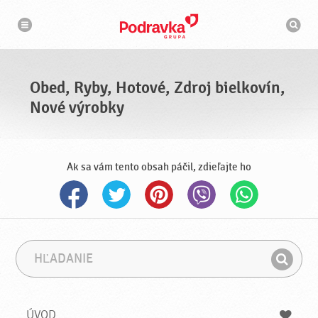
N
V
a
y
v
h
i
g
ľ
á
a
c
d
i
á
a
Obed, Ryby, Hotové, Zdroj bielkovín,
v
a
Nové výrobky
č
Ak sa vám tento obsah páčil, zdieľajte ho
H
F
ľ
r
H
a
á
ľ
d
z
a
a
a
ÚVOD