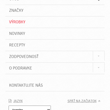
n
d
i
a
e
ZNAČKY
ť
VÝROBKY
NOVINKY
RECEPTY
ZODPOVEDNOSŤ
O PODRAVKE
KONTAKTUJTE NÁS
JAZYK
SPÄŤ NA ZAČIATOK