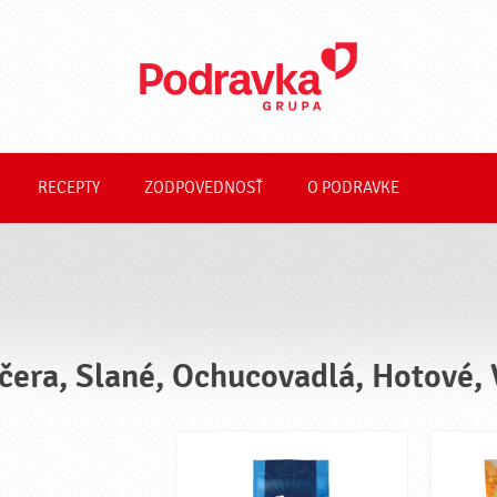
RECEPTY
ZODPOVEDNOSŤ
O PODRAVKE
čera, Slané, Ochucovadlá, Hotové,