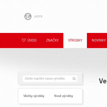
JAZYK
English
Hrvatski
ÚVOD
ZNAČKY
VÝROBKY
NOVINKY
Slovenščina
Čeština
Polski
Ve
H
Română
ľ
a
Deutsch
d
a
Všetky výrobky
Nové výrobky
ť