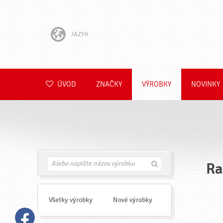
JAZYK
English
Hrvatski
ÚVOD
ZNAČKY
VÝROBKY
NOVINKY
Slovenščina
Čeština
Polski
Ra
H
Română
ľ
a
Deutsch
d
a
Všetky výrobky
Nové výrobky
ť