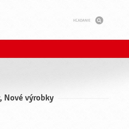
Hľadanie
Fráza
Hľadať
, Nové výrobky