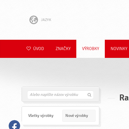
JAZYK
English
Hrvatski
ÚVOD
ZNAČKY
VÝROBKY
NOVINKY
Slovenščina
Čeština
Polski
Ra
H
Română
ľ
a
Deutsch
d
a
Všetky výrobky
Nové výrobky
ť