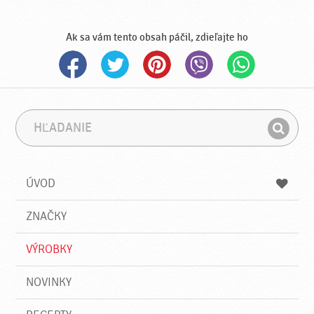
Ak sa vám tento obsah páčil, zdieľajte ho
H
F
ľ
r
H
a
á
ľ
d
z
a
a
a
ÚVOD
n
d
i
a
e
ZNAČKY
ť
VÝROBKY
NOVINKY