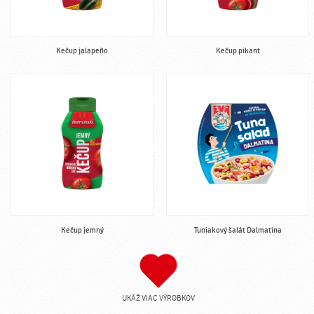
Kečup jalapeño
Kečup pikant
Kečup jemný
Tuniakový šalát Dalmatina
UKÁŽ VIAC VÝROBKOV