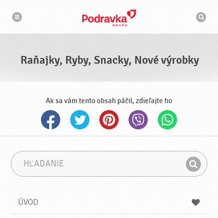
N
V
a
y
v
h
i
g
ľ
á
a
c
d
i
á
a
Raňajky, Ryby, Snacky, Nové výrobky
v
a
č
Ak sa vám tento obsah páčil, zdieľajte ho
H
F
ľ
r
H
a
á
ľ
d
z
a
a
a
ÚVOD
n
d
i