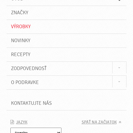
n
d
i
a
e
ZNAČKY
ť
VÝROBKY
NOVINKY
RECEPTY
ZODPOVEDNOSŤ
O PODRAVKE
KONTAKTUJTE NÁS
JAZYK
SPÄŤ NA ZAČIATOK