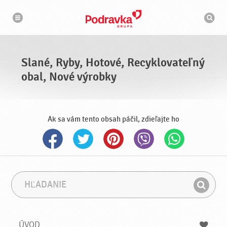
N
V
a
y
v
h
i
g
ľ
á
a
c
d
i
á
a
Slané, Ryby, Hotové, Recyklovateľný
v
a
obal, Nové výrobky
č
Ak sa vám tento obsah páčil, zdieľajte ho
H
F
ľ
r
H
a
á
ľ
d
z
a
a
a
ÚVOD