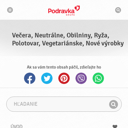
N
V
a
y
v
h
i
g
ľ
á
a
c
d
i
á
a
Večera, Neutrálne, Obilniny, Ryža,
v
a
Polotovar, Vegetariánske, Nové výrobky
č
Ak sa vám tento obsah páčil, zdieľajte ho
H
F
ľ
r
H
a
á
ľ
d
z
a
a
a
ÚVOD