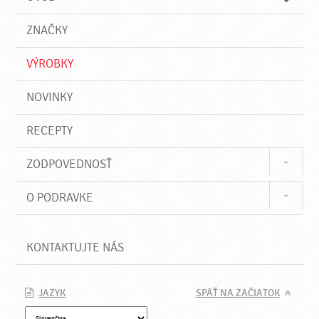
n
d
i
a
e
ZNAČKY
ť
VÝROBKY
NOVINKY
RECEPTY
ZODPOVEDNOSŤ
O PODRAVKE
KONTAKTUJTE NÁS
JAZYK
SPÄŤ NA ZAČIATOK