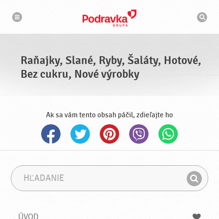
N
V
a
y
v
h
i
g
ľ
á
a
c
d
i
á
a
Raňajky, Slané, Ryby, Šaláty, Hotové,
v
a
Bez cukru, Nové výrobky
č
Ak sa vám tento obsah páčil, zdieľajte ho
H
F
ľ
r
H
a
á
ľ
d
z
a
a
a
ÚVOD