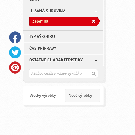
HLAVNÁ SUROVINA
Zelenina
TYP VÝROBKU
ČAS PRÍPRAVY
OSTATNÉ CHARAKTERISTIKY
H
ľ
a
d
a
Všetky výrobky
Nové výrobky
ť