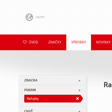
JAZYK
English
Hrvatski
ÚVOD
ZNAČKY
VÝROBKY
NOVINKY
Slovenščina
Čeština
Polski
ZNACKA
Ra
Română
POKRM
Deutsch
Raňajky
CHUŤ