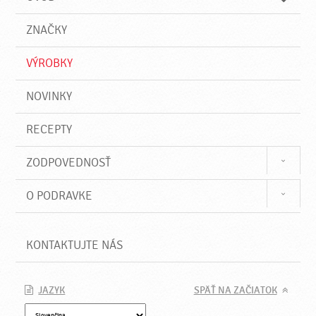
n
d
i
a
e
ZNAČKY
ť
VÝROBKY
NOVINKY
RECEPTY
ZODPOVEDNOSŤ
O PODRAVKE
KONTAKTUJTE NÁS
JAZYK
SPÄŤ NA ZAČIATOK