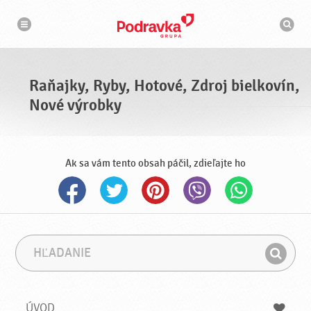
N
V
a
y
v
h
i
g
ľ
á
a
c
d
i
á
a
Raňajky, Ryby, Hotové, Zdroj bielkovín,
v
a
Nové výrobky
č
Ak sa vám tento obsah páčil, zdieľajte ho
H
F
ľ
r
H
a
á
ľ
d
z
a
a
a
ÚVOD