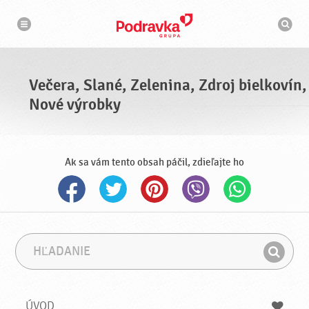
N
V
a
y
v
h
i
g
ľ
á
a
c
d
i
á
a
Večera, Slané, Zelenina, Zdroj bielkovín,
v
a
Nové výrobky
č
Ak sa vám tento obsah páčil, zdieľajte ho
H
F
ľ
r
H
a
á
ľ
d
z
a
a
a
ÚVOD