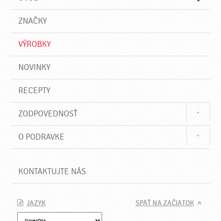
n
d
i
a
e
ZNAČKY
ť
VÝROBKY
NOVINKY
RECEPTY
ZODPOVEDNOSŤ
O PODRAVKE
KONTAKTUJTE NÁS
JAZYK
SPÄŤ NA ZAČIATOK