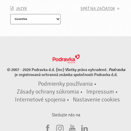
JAZYK
SPÄŤ NA ZAČIATOK
© 2007 - 2026 Podravka d.d. (Inc) Všetky práva vyhradené.
Podravka
je registrovaná ochranná známka spoločnosti Podravka d.d.
Podmienky používania
•
Zásady ochrany súkromia
•
Impressum
•
Internetové spojenia
•
Nastavenie cookies
Sledujte nás na
F
I
Y
L