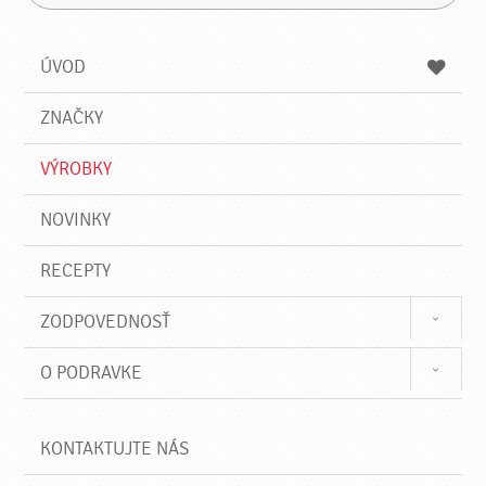
H
a
á
ľ
d
z
a
a
a
ÚVOD
n
d
i
a
e
ZNAČKY
ť
VÝROBKY
NOVINKY
RECEPTY
ZODPOVEDNOSŤ
O PODRAVKE
KONTAKTUJTE NÁS