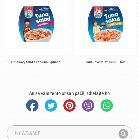
Tuniakový šalát s červenou quinoou
Tuniakový šalát s kuskusom
Ak sa vám tento obsah páčil, zdieľajte ho
H
F
ľ
r