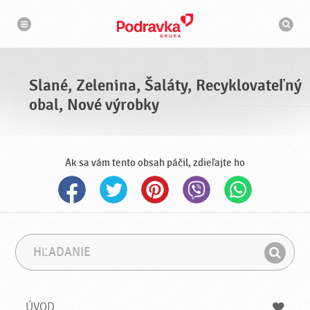
N
V
a
y
v
h
i
g
ľ
á
a
c
d
i
á
a
Slané, Zelenina, Šaláty, Recyklovateľný
v
a
obal, Nové výrobky
č
Ak sa vám tento obsah páčil, zdieľajte ho
H
F
ľ
r
H
a
á
ľ
d
z
a
a
a
ÚVOD