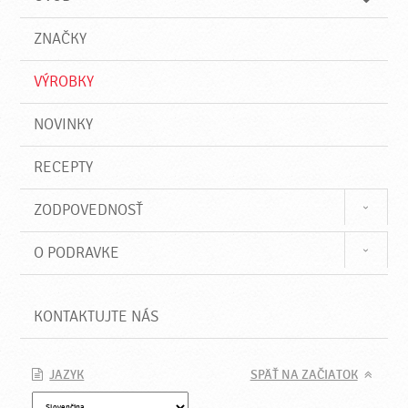
n
d
i
a
e
ZNAČKY
ť
VÝROBKY
NOVINKY
RECEPTY
ZODPOVEDNOSŤ
O PODRAVKE
KONTAKTUJTE NÁS
JAZYK
SPÄŤ NA ZAČIATOK