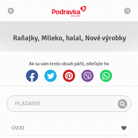
N
V
a
y
v
h
i
g
ľ
á
a
c
d
i
á
a
Raňajky, Mlieko, halal, Nové výrobky
v
a
č
Ak sa vám tento obsah páčil, zdieľajte ho
H
F
ľ
r
H
a
á
ľ
d
z
a
a
a
ÚVOD
n
d
i