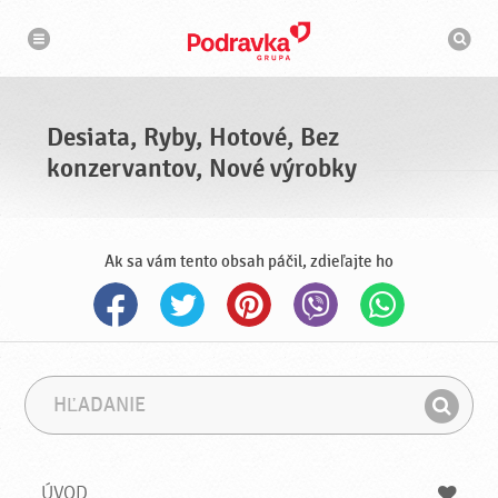
N
V
a
y
v
h
i
g
ľ
á
a
c
d
i
á
a
Desiata, Ryby, Hotové, Bez
v
a
konzervantov, Nové výrobky
č
Ak sa vám tento obsah páčil, zdieľajte ho
H
F
ľ
r
H
a
á
ľ
d
z
a
a
a
ÚVOD