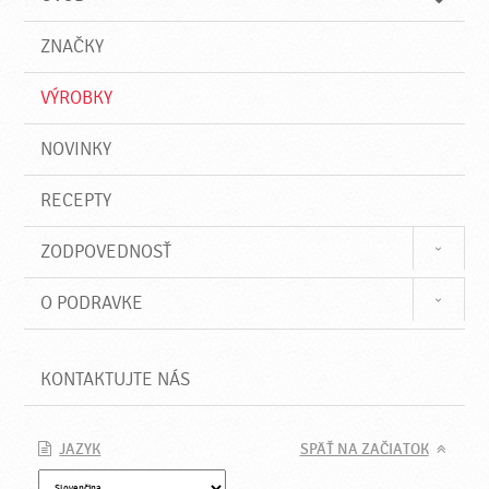
n
d
i
a
e
ZNAČKY
ť
VÝROBKY
NOVINKY
RECEPTY
ZODPOVEDNOSŤ
O PODRAVKE
KONTAKTUJTE NÁS
JAZYK
SPÄŤ NA ZAČIATOK