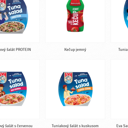
ový šalát PROTEIN
Kečup jemný
Tunia
vý šalát s červenou
Tuniakový šalát s kuskusom
Eva Sa