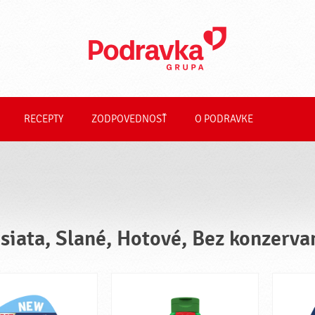
RECEPTY
ZODPOVEDNOSŤ
O PODRAVKE
siata, Slané, Hotové, Bez konzerva