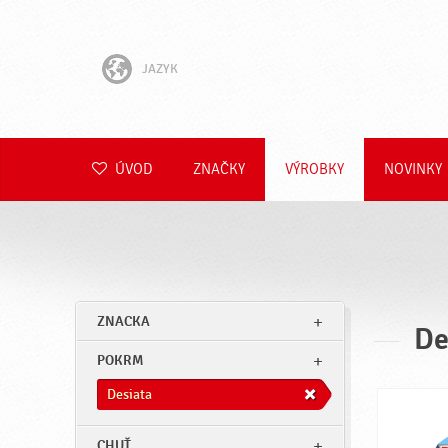
JAZYK
English
Hrvatski
ÚVOD
ZNAČKY
VÝROBKY
NOVINKY
Slovenščina
Čeština
Polski
ZNACKA
De
Română
POKRM
Deutsch
Desiata
CHUŤ