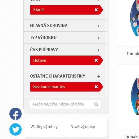
Slané
HLAVNÁ SUROVINA
TYP VÝROBKU
ČAS PRÍPRAVY
Tuniak
Hotové
OSTATNÉ CHARAKTERISTIKY
Bez konzervantov
H
ľ
a
d
a
Všetky výrobky
Nové výrobky
ť
Tuniako