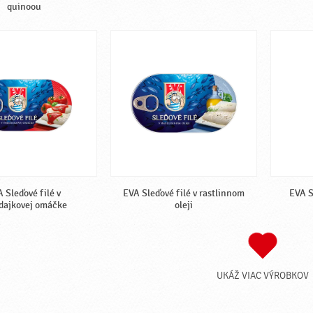
quinoou
 Sleďové filé v
EVA Sleďové filé v rastlinnom
EVA S
dajkovej omáčke
oleji
UKÁŽ VIAC VÝROBKOV