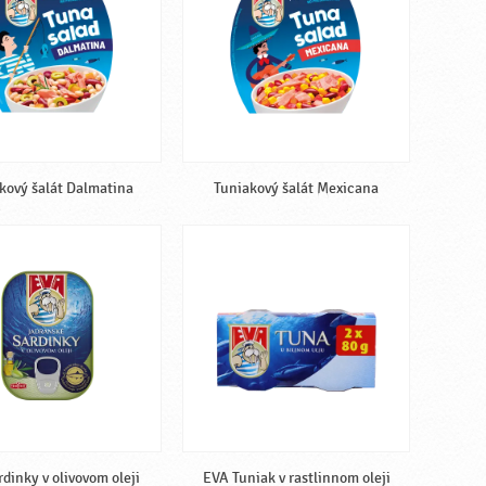
kový šalát Dalmatina
Tuniakový šalát Mexicana
rdinky v olivovom oleji
EVA Tuniak v rastlinnom oleji