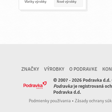
a
Všetky výrobky
Nové výrobky
ť
ZNAČKY
VÝROBKY
O PODRAVKE
KON
© 2007 - 2026 Podravka d.d. 
Podravka
je registrovaná oc
Podravka d.d.
Podmienky používania
•
Zásady ochrany súk