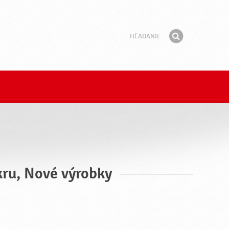
Hľadanie
Fráza
Hľadať
kru, Nové výrobky