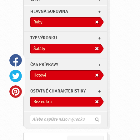
HLAVNÁ SUROVINA
Ryby
TYP VÝROBKU
Šaláty
ČAS PRÍPRAVY
Hotové
OSTATNÉ CHARAKTERISTIKY
Bez cukru
H
ľ
a
d