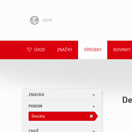
JAZYK
English
Hrvatski
ÚVOD
ZNAČKY
VÝROBKY
NOVINKY
Slovenščina
Čeština
Polski
ZNACKA
De
Română
POKRM
Deutsch
Desiata
CHUŤ