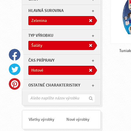
HLAVNÁ SUROVINA
Zelenina
TYP VÝROBKU
Šaláty
Tuniak
ČAS PRÍPRAVY
Hotové
OSTATNÉ CHARAKTERISTIKY
H
ľ
a
d
a
Všetky výrobky
Nové výrobky
ť