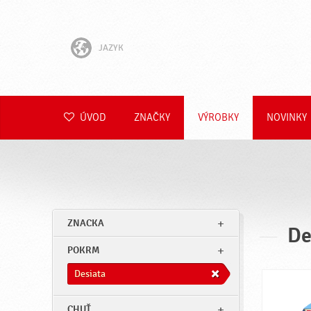
JAZYK
English
Hrvatski
ÚVOD
ZNAČKY
VÝROBKY
NOVINKY
Slovenščina
Čeština
Polski
ZNACKA
De
Română
POKRM
Deutsch
Desiata
CHUŤ