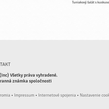
Tuniakový šalát s kuskus
TAKT
(Inc) Všetky práva vyhradené.
hranná známka spoločnosti
romia
•
Impressum
•
Internetové spojenia
•
Nastavenie coo